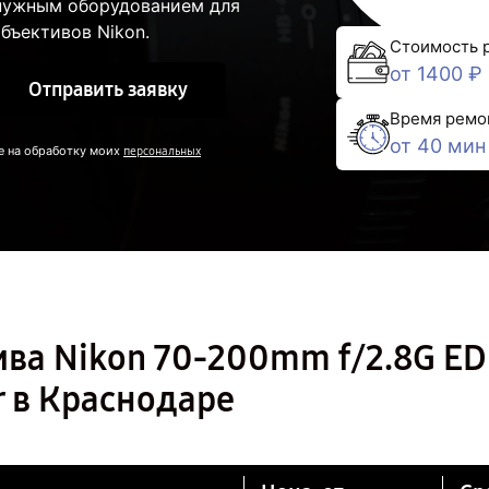
 нужным оборудованием для
бъективов Nikon.
Стоимость 
от 1400 ₽
Отправить заявку
Время ремо
от 40 мин
е на обработку моих
персональных
ва Nikon 70-200mm f/2.8G ED
r в Краснодаре