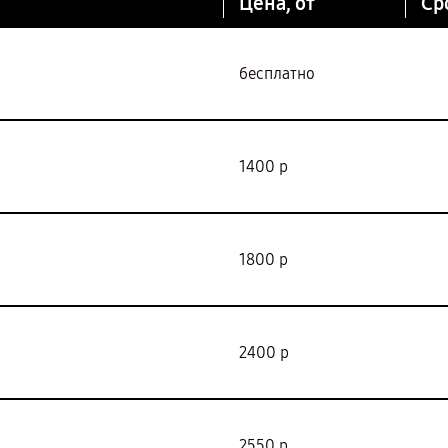
Цена, от
Ср
бесплатно
1400 р
1800 р
2400 р
2550 р