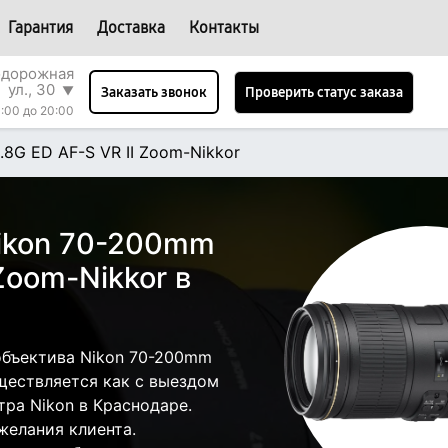
Гарантия
Доставка
Контакты
одорожная
ул., 30
▼
Проверить статус заказа
Заказать звонок
:00 до 20:00
.8G ED AF-S VR II Zoom-Nikkor
ikon 70-200mm
 Zoom-Nikkor в
объектива Nikon 70-200mm
уществляется как с выездом
тра Nikon в Краснодаре.
желания клиента.