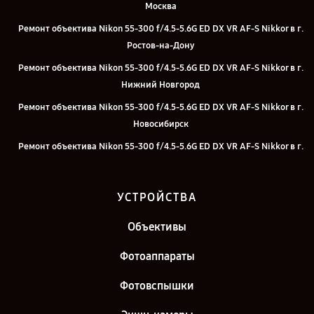
Москва
Ремонт объектива Nikon 55-300 f/4.5-5.6G ED DX VR AF-S Nikkor в г.
Ростов-на-Дону
Ремонт объектива Nikon 55-300 f/4.5-5.6G ED DX VR AF-S Nikkor в г.
Нижний Новгород
Ремонт объектива Nikon 55-300 f/4.5-5.6G ED DX VR AF-S Nikkor в г.
Новосибирск
Ремонт объектива Nikon 55-300 f/4.5-5.6G ED DX VR AF-S Nikkor в г.
Челябинск
Ремонт объектива Nikon 55-300 f/4.5-5.6G ED DX VR AF-S Nikkor в г.
УСТРОЙСТВА
Екатеринбург
Ремонт объектива Nikon 55-300 f/4.5-5.6G ED DX VR AF-S Nikkor в г.
Объективы
Казань
Фотоаппараты
Ремонт объектива Nikon 55-300 f/4.5-5.6G ED DX VR AF-S Nikkor в г.
Санкт-Петербург
Фотовспышки