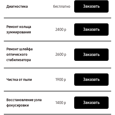
Заказать
Диагностика
бесплатно
Ремонт кольца
Заказать
2400 р
зуммирования
Ремонт шлейфа
Заказать
оптического
2600 р
стабилизатора
Заказать
Чистка от пыли
1900 р
Восстановление узла
Заказать
1400 р
фокусировки