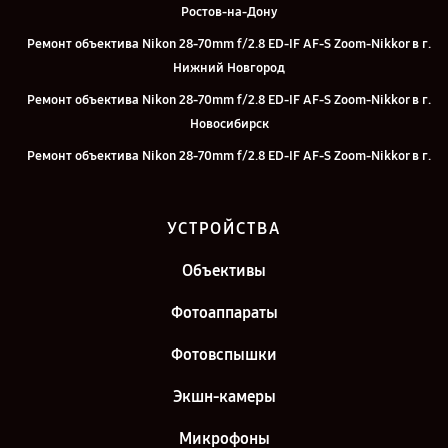
Ростов-на-Дону
Ремонт объектива Nikon 28-70mm f/2.8 ED-IF AF-S Zoom-Nikkor в г.
Нижний Новгород
Ремонт объектива Nikon 28-70mm f/2.8 ED-IF AF-S Zoom-Nikkor в г.
Новосибирск
Ремонт объектива Nikon 28-70mm f/2.8 ED-IF AF-S Zoom-Nikkor в г.
Челябинск
Ремонт объектива Nikon 28-70mm f/2.8 ED-IF AF-S Zoom-Nikkor в г.
УСТРОЙСТВА
Екатеринбург
Ремонт объектива Nikon 28-70mm f/2.8 ED-IF AF-S Zoom-Nikkor в г.
Объективы
Казань
Фотоаппараты
Ремонт объектива Nikon 28-70mm f/2.8 ED-IF AF-S Zoom-Nikkor в г.
Санкт-Петербург
Фотовспышки
Экшн-камеры
Микрофоны