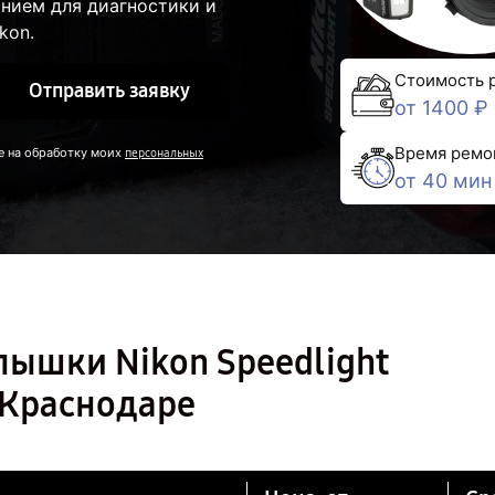
нием для диагностики и
kon.
Стоимость 
Отправить заявку
от 1400 ₽
Время ремо
е на обработку моих
персональных
от 40 мин
пышки Nikon Speedlight
 Краснодаре