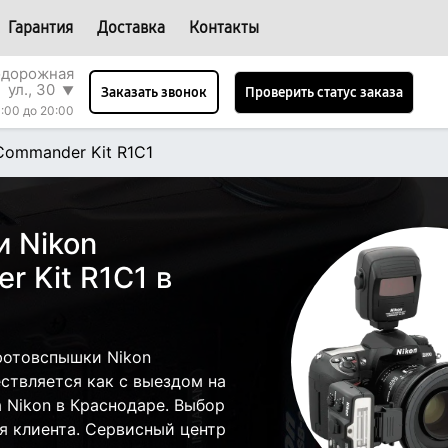
Гарантия
Доставка
Контакты
одорожная
ул., 30
▼
Проверить статус заказа
Заказать звонок
:00 до 20:00
 Commander Kit R1C1
 Nikon
r Kit R1C1 в
фотовспышки Nikon
ествляется как с выездом на
а Nikon в Краснодаре. Выбор
я клиента. Сервисный центр