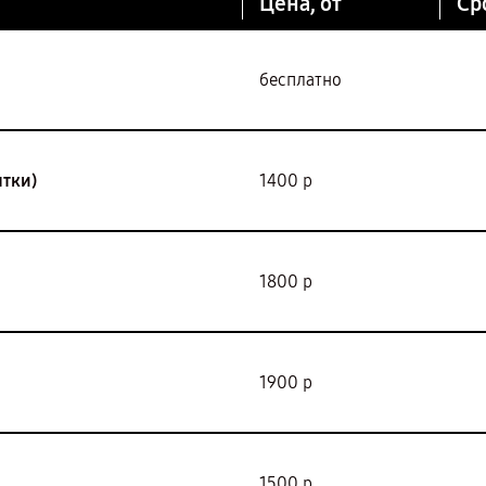
Цена, от
Ср
бесплатно
ятки)
1400 р
1800 р
1900 р
1500 р