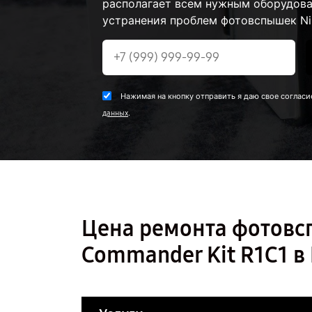
располагает всем нужным оборудова
устранения проблем фотовспышек Ni
Нажимая на кнопку отправить я даю свое согласи
.
данных
Цена ремонта фотовс
Commander Kit R1C1 в